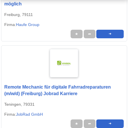
möglich
Freiburg, 79111
Firma:
Haufe Group
★
➦
➜
Remote Mechanic für digitale Fahrradreparaturen
(m/w/d) (Freiburg) Jobrad Karriere
Teningen, 79331
Firma:
JobRad GmbH
★
➦
➜