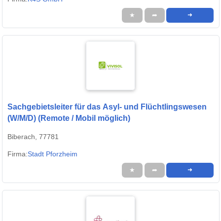
★
➦
➜
Sachgebietsleiter für das Asyl- und Flüchtlingswesen
(W/M/D) (Remote / Mobil möglich)
Biberach, 77781
Firma:
Stadt Pforzheim
★
➦
➜