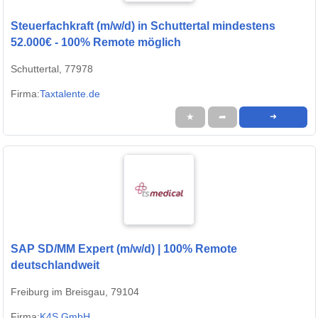
Steuerfachkraft (m/w/d) in Schuttertal mindestens
52.000€ - 100% Remote möglich
Schuttertal, 77978
Firma:
Taxtalente.de
★
➦
➜
SAP SD/MM Expert (m/w/d) | 100% Remote
deutschlandweit
Freiburg im Breisgau, 79104
Firma:
K4S GmbH