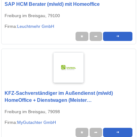
SAP HCM Berater (m/w/d) mit Homeoffice
Freiburg im Breisgau, 79100
Firma:
Leuchtmehr GmbH
★
➦
➜
KFZ-Sachverständiger im Außendienst (m/w/d)
HomeOffice + Dienstwagen (Meister
Karosserie/Lackierer)
Freiburg im Breisgau, 79098
Firma:
MyGutachter GmbH
★
➦
➜