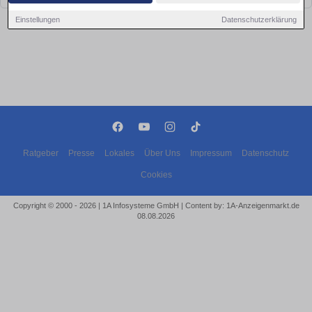
Einstellungen
Datenschutzerklärung
Ratgeber
Presse
Lokales
Über Uns
Impressum
Datenschutz
Cookies
Copyright © 2000 - 2026 | 1A Infosysteme GmbH | Content by: 1A-Anzeigenmarkt.de
08.08.2026