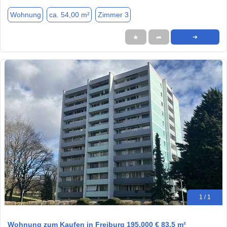
Wohnung
ca. 54,00 m²
Zimmer 3
★
➦
➜
1 / 1
Wohnung zum Kaufen in Freiburg 195.000 € 83.5 m²