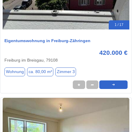
1 / 17
Eigentumswohnung in Freiburg-Zähringen
420.000 €
Freiburg im Breisgau, 79108
Wohnung
ca. 80,00 m²
Zimmer 3
★
➦
➜