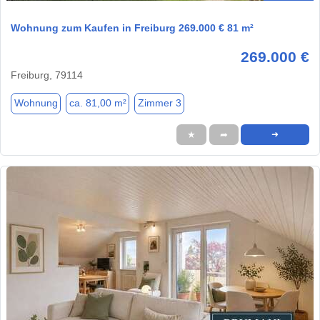
Wohnung zum Kaufen in Freiburg 269.000 € 81 m²
269.000 €
Freiburg, 79114
Wohnung
ca. 81,00 m²
Zimmer 3
★
➦
➜