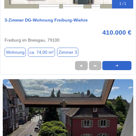
1 / 1
3-Zimmer DG-Wohnung Freiburg-Wiehre
410.000 €
Freiburg im Breisgau, 79100
Wohnung
ca. 74,00 m²
Zimmer 3
★
➦
➜