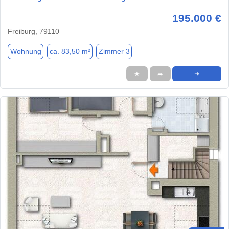
195.000 €
Freiburg, 79110
Wohnung
ca. 83,50 m²
Zimmer 3
★
➦
➜