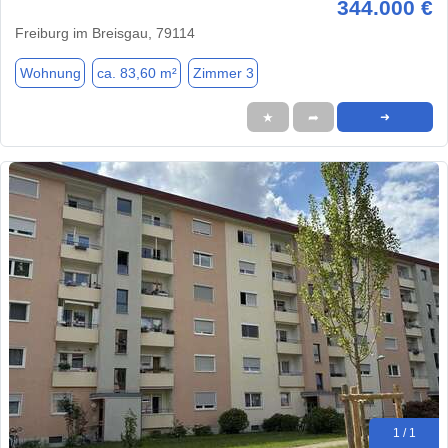
344.000 €
Freiburg im Breisgau, 79114
Wohnung
ca. 83,60 m²
Zimmer 3
★
➦
➜
1 / 1