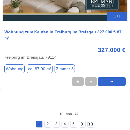
1 / 1
Wohnung zum Kaufen in Freiburg im Breisgau 327.000 € 87
m²
327.000 €
Freiburg im Breisgau, 79114
Wohnung
ca. 87,00 m²
Zimmer 3
★
➦
➜
1 - 10 von 47
1
2
3
4
5
❯
❯❯