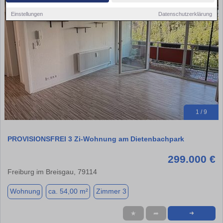
Einstellungen
Datenschutzerklärung
1 / 9
PROVISIONSFREI 3 Zi-Wohnung am Dietenbachpark
299.000 €
Freiburg im Breisgau, 79114
Wohnung
ca. 54,00 m²
Zimmer 3
★
➦
➜