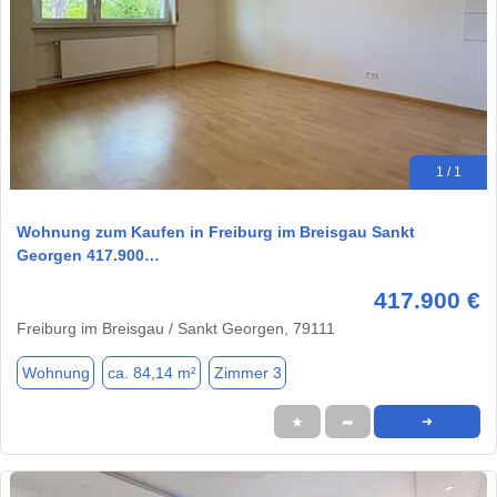
1 / 1
Wohnung zum Kaufen in Freiburg im Breisgau Sankt
Georgen 417.900…
417.900 €
Freiburg im Breisgau / Sankt Georgen, 79111
Wohnung
ca. 84,14 m²
Zimmer 3
★
➦
➜