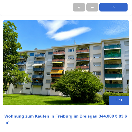
★
➦
➜
1 / 1
Wohnung zum Kaufen in Freiburg im Breisgau 344.000 € 83.6
m²