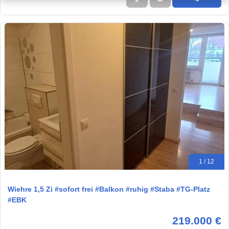
★
➦
➜
1 / 12
Wiehre 1,5 Zi #sofort frei #Balkon #ruhig #Staba #TG-Platz
#EBK
219.000 €