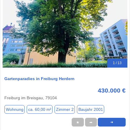
1 / 13
Gartenparadies in Freiburg Herdern
430.000 €
Freiburg im Breisgau, 79104
Wohnung
ca. 60,00 m²
Zimmer 2
Baujahr 2001
★
➦
➜