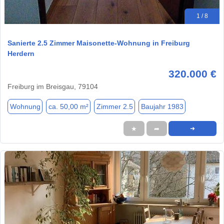
1 / 8
Sanierte 2.5 Zimmer Maisonette-Wohnung in Freiburg
Herdern
320.000 €
Freiburg im Breisgau, 79104
Wohnung
ca. 50,00 m²
Zimmer 2.5
Baujahr 1983
★
➦
➜