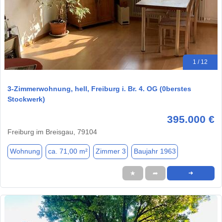
1 / 12
3-Zimmerwohnung, hell, Freiburg i. Br. 4. OG (0berstes
Stockwerk)
395.000 €
Freiburg im Breisgau, 79104
Wohnung
ca. 71,00 m²
Zimmer 3
Baujahr 1963
★
➦
➜