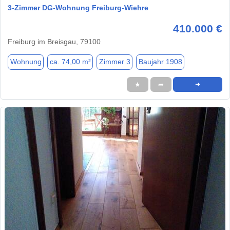
3-Zimmer DG-Wohnung Freiburg-Wiehre
410.000 €
Freiburg im Breisgau, 79100
Wohnung
ca. 74,00 m²
Zimmer 3
Baujahr 1908
★
➦
➜