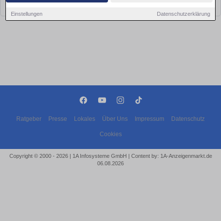
bald wieder vorbei!
Einstellungen
Datenschutzerklärung
Ratgeber
Presse
Lokales
Über Uns
Impressum
Datenschutz
Cookies
Copyright © 2000 - 2026 | 1A Infosysteme GmbH | Content by: 1A-Anzeigenmarkt.de
06.08.2026