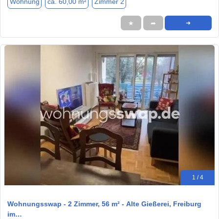
Wohnung
ca. 60,00 m²
Zimmer 2
★
➦
➜
1 / 4
Wohnungsswap - 2 Zimmer, 56 m² - Alte Gießerei, Freiburg
im…