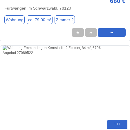
680 €
Furtwangen im Schwarzwald, 78120
Wohnung
ca. 79,00 m²
Zimmer 2
★
➦
➜
1 / 1