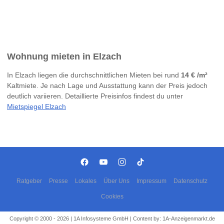
Wohnung mieten in Elzach
In Elzach liegen die durchschnittlichen Mieten bei rund
14 € /m²
Kaltmiete. Je nach Lage und Ausstattung kann der Preis jedoch
deutlich variieren. Detaillierte Preisinfos findest du unter
Mietspiegel Elzach
Ratgeber
Presse
Lokales
Über Uns
Impressum
Datenschutz
Cookies
Copyright © 2000 - 2026 | 1A Infosysteme GmbH | Content by: 1A-Anzeigenmarkt.de