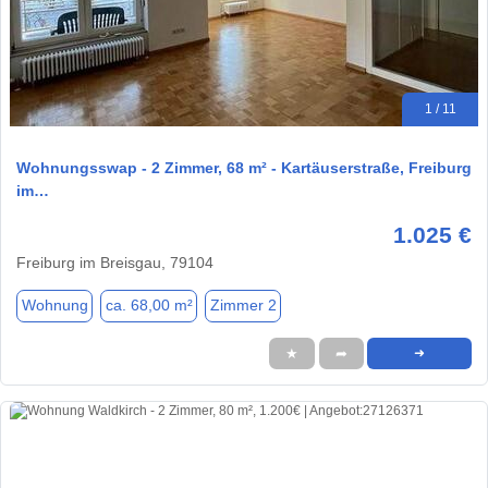
1 / 11
Wohnungsswap - 2 Zimmer, 68 m² - Kartäuserstraße, Freiburg
im…
1.025 €
Freiburg im Breisgau, 79104
Wohnung
ca. 68,00 m²
Zimmer 2
★
➦
➜