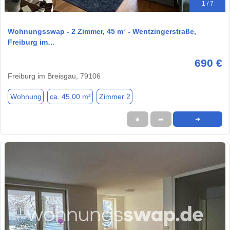
1 / 7
Wohnungsswap - 2 Zimmer, 45 m² - Wentzingerstraße,
Freiburg im…
690 €
Freiburg im Breisgau, 79106
Wohnung
ca. 45,00 m²
Zimmer 2
★
➦
➜