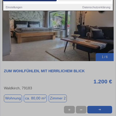
Einstellungen
Datenschutzerklärung
1 / 6
ZUM WOHLFÜHLEN, MIT HERRLICHEM BLICK
1.200 €
Waldkirch, 79183
Wohnung
ca. 80,00 m²
Zimmer 2
★
➦
➜