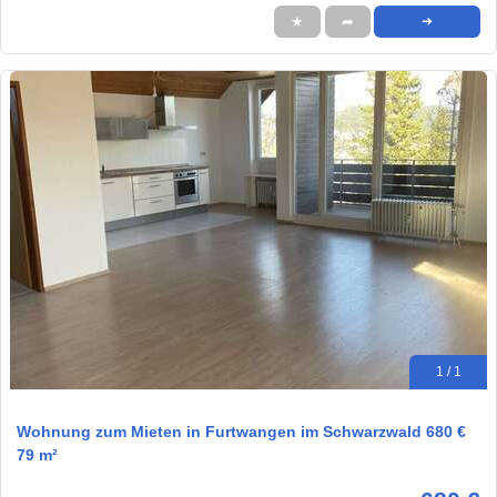
★
➦
➜
1 / 1
Wohnung zum Mieten in Furtwangen im Schwarzwald 680 €
79 m²