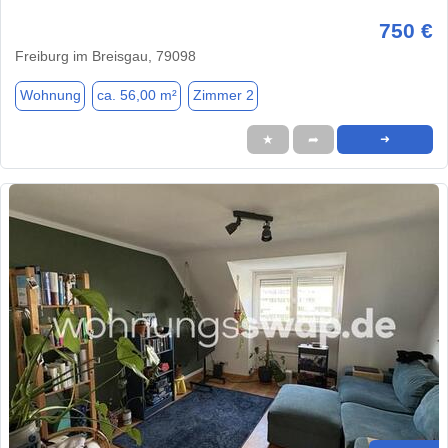
750 €
Freiburg im Breisgau, 79098
Wohnung
ca. 56,00 m²
Zimmer 2
★
➦
➜