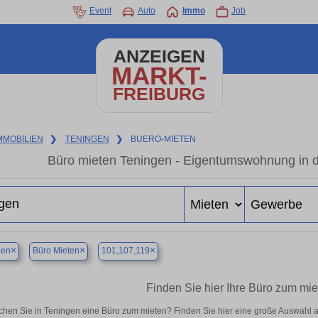
Event
Auto
Immo
Job
ANZEIGEN
MARKT-
FREIBURG
MMOBILIEN
❯
TENINGEN
❯
BUERO-MIETEN
Büro mieten Teningen - Eigentumswohnung in d
×
×
×
gen
Büro Mieten
101,107,119
Finden Sie hier Ihre Büro zum mie
chen Sie in Teningen eine Büro zum mieten? Finden Sie hier eine große Auswahl 