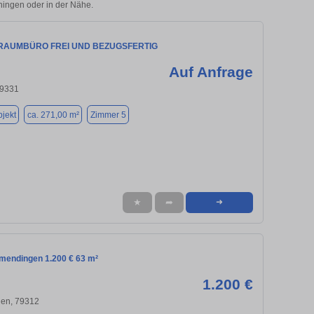
eningen oder in der Nähe.
RAUMBÜRO FREI UND BEZUGSFERTIG
Auf Anfrage
79331
jekt
ca. 271,00 m²
Zimmer 5
★
➦
➜
mendingen 1.200 € 63 m²
1.200 €
en, 79312