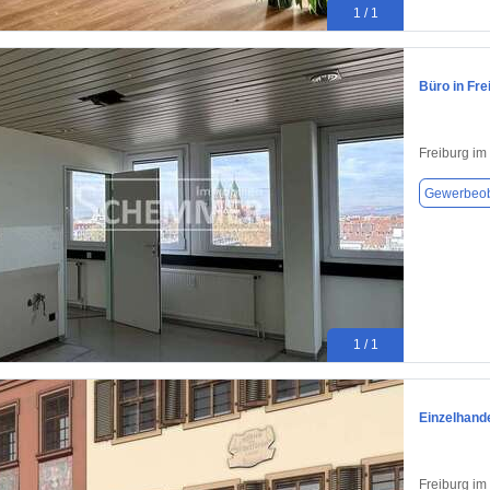
1 / 1
Büro in Fre
Freiburg im
Gewerbeob
1 / 1
Einzelhande
Freiburg im