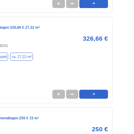
★
➦
➜
ingen 326,66 € 27.22 m²
326,66 €
79331
jekt
ca. 27,22 m²
★
➦
➜
mendingen 250 € 15 m²
250 €