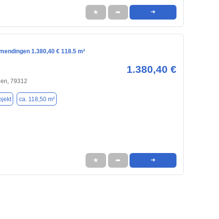
★
➦
➜
mendingen 1.380,40 € 118.5 m²
1.380,40 €
en, 79312
jekt
ca. 118,50 m²
★
➦
➜