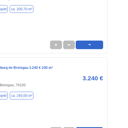
jekt
ca. 200,70 m²
★
➦
➜
iburg im Breisgau 3.240 € 240 m²
3.240 €
 Breisgau, 79100
jekt
ca. 240,00 m²