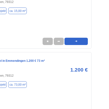
en, 79312
jekt
ca. 15,00 m²
★
➦
➜
el in Emmendingen 1.200 € 73 m²
1.200 €
en, 79312
jekt
ca. 73,00 m²