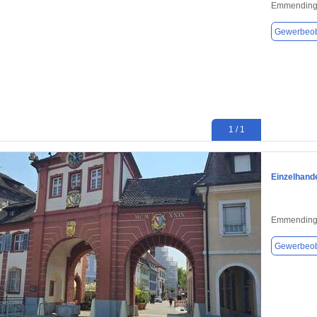
Emmending
Gewerbeob
1 / 1
Einzelhand
Emmending
Gewerbeob