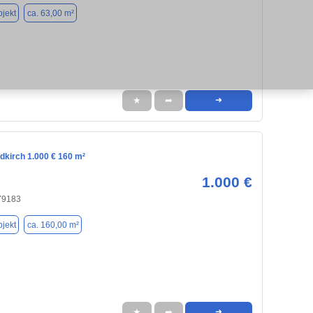
jekt
ca. 63,00 m²
★
➦
➜
dkirch 1.000 € 160 m²
1.000 €
 79183
jekt
ca. 160,00 m²
★
➦
➜