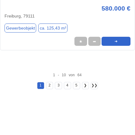
580.000 €
Freiburg, 79111
Gewerbeobjekt
ca. 125,43 m²
★
➦
➜
1 - 10 von 64
1
2
3
4
5
❯
❯❯