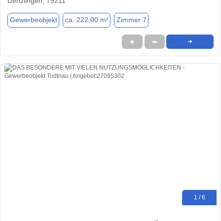
Denzlingen, 79211
Gewerbeobjekt
ca. 222,00 m²
Zimmer 7
★
➦
➜
1 / 6