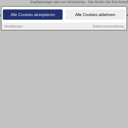
Kapitalanlage oder zur Vermietung – hier finden Sie Ihre Immob
Alle Cookies akzeptieren
Alle Cookies ablehnen
onnten wir derzeit keine passenden Objekte finden. Schauen Sie bald wieder vo
Einstellungen
Datenschutzerklärung