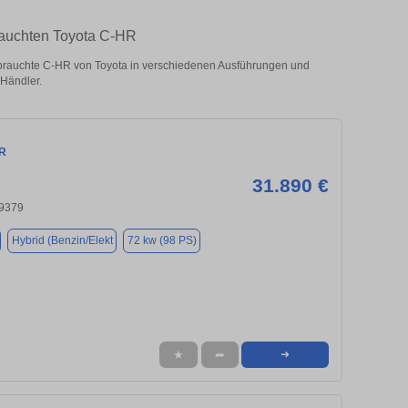
rauchten Toyota C-HR
rauchte C-HR von Toyota in verschiedenen Ausführungen und
 Händler.
HR
31.890 €
79379
Hybrid (Benzin/Elekt
72 kw (98 PS)
★
➦
➜