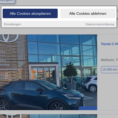
rozingen
Finden Sie in Bad Krozingen Ihren geb
Alle Cookies akzeptieren
Alle Cookies ablehnen
en Sie in Bad Krozingen einen Toyota C-HR Gebrauchtwagen? Entdecken Sie geb
Preisklassen von privat und vom
Einstellungen
Datenschutzerklärung
Toyota C-
Müllheim, 
15.000 km