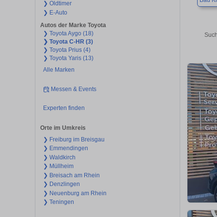
Bad K
❯ Oldtimer
❯ E-Auto
Autos der Marke Toyota
❯ Toyota Aygo (18)
Such
❯ Toyota C-HR (3)
❯ Toyota Prius (4)
❯ Toyota Yaris (13)
Alle Marken
Messen & Events
Experten finden
Orte im Umkreis
❯ Freiburg im Breisgau
❯ Emmendingen
❯ Waldkirch
❯ Müllheim
❯ Breisach am Rhein
❯ Denzlingen
❯ Neuenburg am Rhein
❯ Teningen