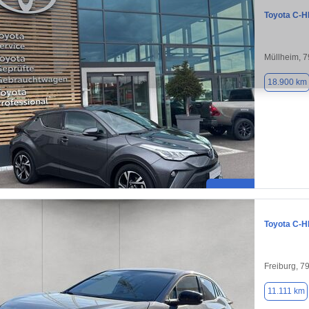
Toyota C-
Müllheim, 
18.900 km
Toyota C-
Freiburg, 7
11.111 km