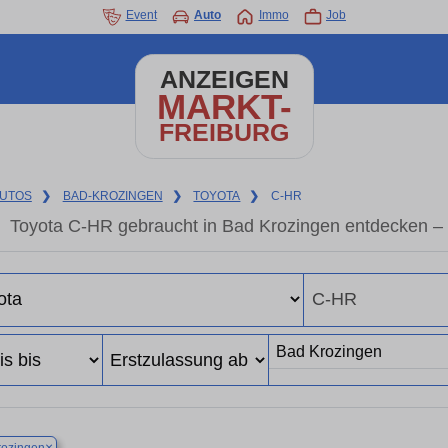
Event
Auto
Immo
Job
ANZEIGEN
MARKT-
FREIBURG
UTOS
❯
BAD-KROZINGEN
❯
TOYOTA
❯
C-HR
Toyota C-HR gebraucht in Bad Krozingen entdecken –
×