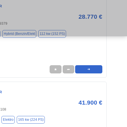
HR
28.770 €
79379
Hybrid (Benzin/Elekt
112 kw (152 PS)
★
➦
➜
HR
41.900 €
9108
Elektro
165 kw (224 PS)