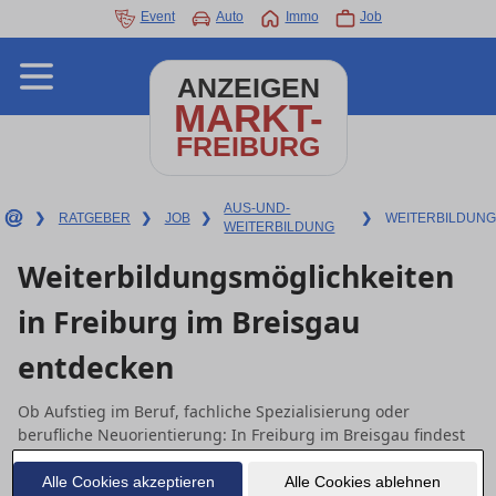
Event
Auto
Immo
Job
ANZEIGEN
MARKT-
FREIBURG
AUS-UND-
❯
RATGEBER
❯
JOB
❯
❯
WEITERBILDUNG
WEITERBILDUNG
Weiterbildungsmöglichkeiten
in Freiburg im Breisgau
entdecken
Ob Aufstieg im Beruf, fachliche Spezialisierung oder
berufliche Neuorientierung: In Freiburg im Breisgau findest
du passende Weiterbildungsmöglichkeiten – von
Zertifikatskursen über berufsbegleitende Lehrgänge bis zu
Alle Cookies akzeptieren
Alle Cookies ablehnen