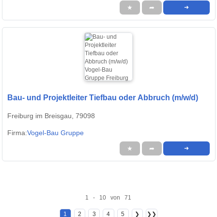
★
➦
➜
Bau- und Projektleiter Tiefbau oder Abbruch (m/w/d)
Freiburg im Breisgau, 79098
Firma:
Vogel-Bau Gruppe
★
➦
➜
1 - 10 von 71
1
2
3
4
5
❯
❯❯