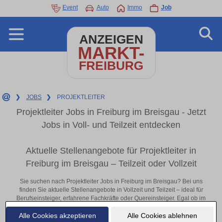
Event
Auto
Immo
Job
ANZEIGEN
MARKT-
FREIBURG
❯
JOBS
❯
PROJEKTLEITER
Projektleiter Jobs in Freiburg im Breisgau - Jetzt
Jobs in Voll- und Teilzeit entdecken
Aktuelle Stellenangebote für Projektleiter in
Freiburg im Breisgau – Teilzeit oder Vollzeit
Sie suchen nach Projektleiter Jobs in Freiburg im Breisgau? Bei uns
finden Sie aktuelle Stellenangebote in Vollzeit und Teilzeit – ideal für
Berufseinsteiger, erfahrene Fachkräfte oder Quereinsteiger. Egal ob im
Büro, vor Ort oder remote: Entdecken Sie jetzt neue Chancen in Ihrer
Alle Cookies akzeptieren
Alle Cookies ablehnen
Region und bewerben Sie sich direkt auf passende Projektleiter-Stellen