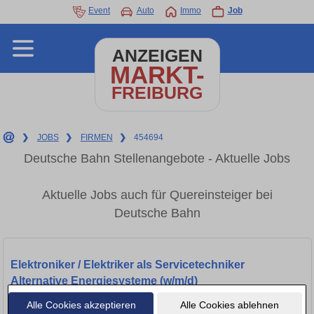
Event
Auto
Immo
Job
ANZEIGEN
MARKT-
FREIBURG
❯
JOBS
❯
FIRMEN
❯
454694
Deutsche Bahn Stellenangebote - Aktuelle Jobs
Aktuelle Jobs auch für Quereinsteiger bei
Deutsche Bahn
Elektroniker / Elektriker als Servicetechniker
Alternative Energiesysteme (w/m/d)
Alle Cookies akzeptieren
Alle Cookies ablehnen
Freiburg im Breisgau, 79098