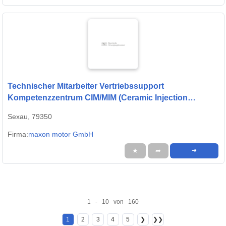
Technischer Mitarbeiter Vertriebssupport
Kompetenzzentrum CIM/MIM (Ceramic Injection
Molding / Metal Injection Molding) (m/w/d)
Sexau, 79350
Firma:
maxon motor GmbH
★
➦
➜
1 - 10 von 160
1
2
3
4
5
❯
❯❯