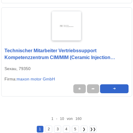
Technischer Mitarbeiter Vertriebssupport
Kompetenzzentrum CIM/MIM (Ceramic Injection
Molding / Metal Injection Molding) (m/w/d)
Sexau, 79350
Firma:
maxon motor GmbH
★
➦
➜
1 - 10 von 160
1
2
3
4
5
❯
❯❯