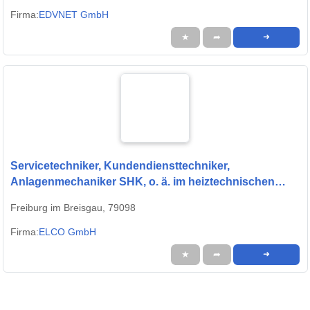
Firma:
EDVNET GmbH
★
➦
➜
Servicetechniker, Kundendiensttechniker,
Anlagenmechaniker SHK, o. ä. im heiztechnischen
Werkskundendienst (m/w/d) Freiburg und Umgebung
Freiburg im Breisgau, 79098
Firma:
ELCO GmbH
★
➦
➜