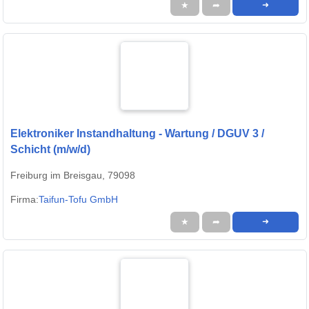
★
➦
➜
Elektroniker Instandhaltung - Wartung / DGUV 3 /
Schicht (m/w/d)
Freiburg im Breisgau, 79098
Firma:
Taifun-Tofu GmbH
★
➦
➜