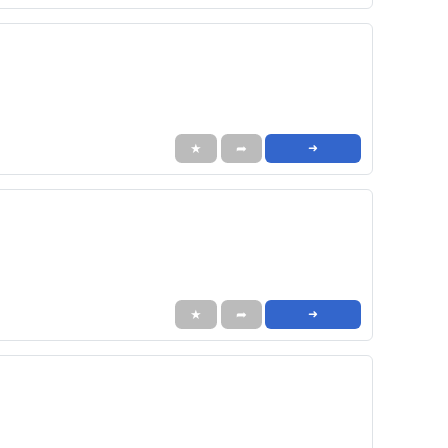
★
➦
➜
★
➦
➜