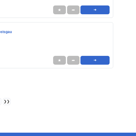
★
➦
➜
reisgau
★
➦
➜
❯❯