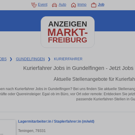
Event
Auto
Immo
Job
ANZEIGEN
MARKT-
FREIBURG
OBS
❯
GUNDELFINGEN
❯
KURIERFAHRER
Kurierfahrer Jobs in Gundelfingen - Jetzt Jobs 
Aktuelle Stellenangebote für Kurierfa
en nach Kurierfahrer Jobs in Gundelfingen? Bei uns finden Sie aktuelle Stellenangeb
äfte oder Quereinsteiger. Egal ob im Büro, vor Ort oder remote: Entdecken Sie jet
passende Kurierfahrer-Stellen in G
Lagermitarbeiter:in / Staplerfahrer:in (m/w/d)
Teningen, 79331