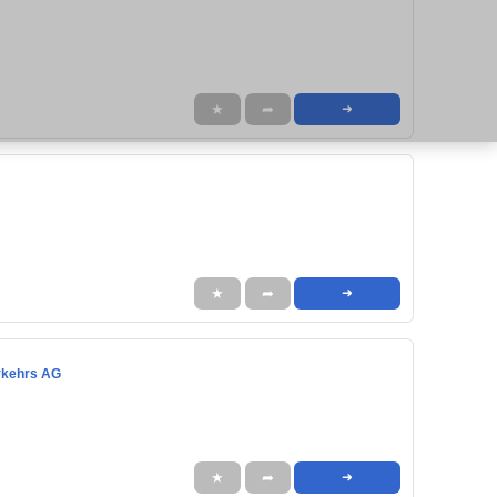
★
➦
➜
★
➦
➜
erkehrs AG
★
➦
➜