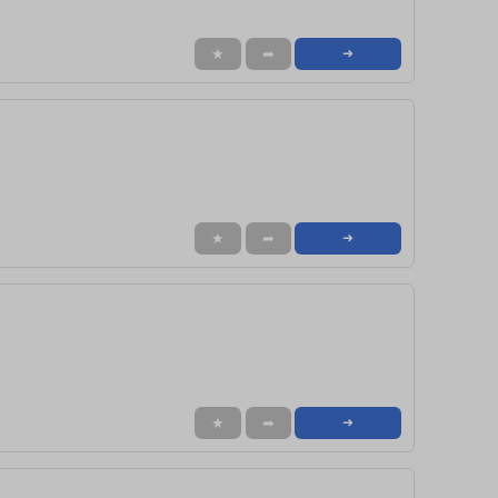
★
➦
➜
★
➦
➜
★
➦
➜