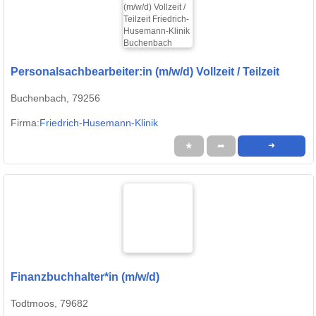
Personalsachbearbeiter:in (m/w/d) Vollzeit / Teilzeit
Buchenbach, 79256
Firma:
Friedrich-Husemann-Klinik
★
➦
➜
Finanzbuchhalter*in (m/w/d)
Todtmoos, 79682