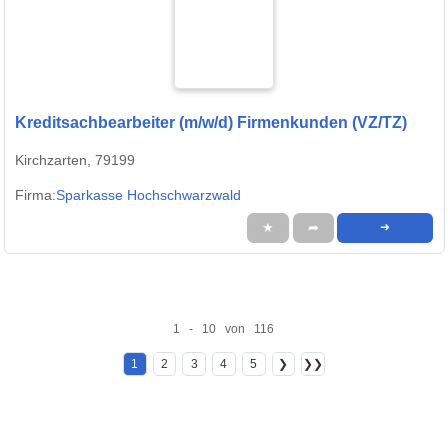
Kreditsachbearbeiter (m/w/d) Firmenkunden (VZ/TZ)
Kirchzarten, 79199
Firma:
Sparkasse Hochschwarzwald
★
➦
➜
1 - 10 von 116
1
2
3
4
5
❯
❯❯