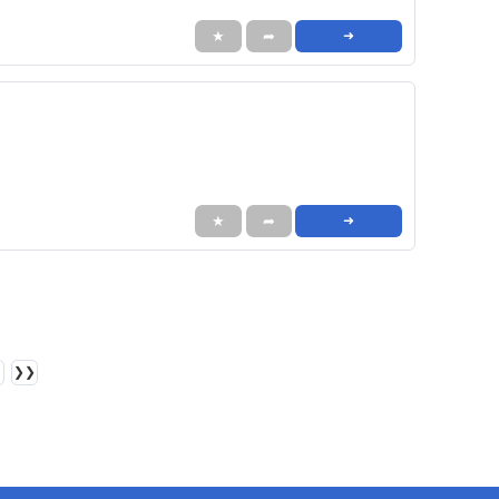
★
➦
➜
★
➦
➜
❯❯