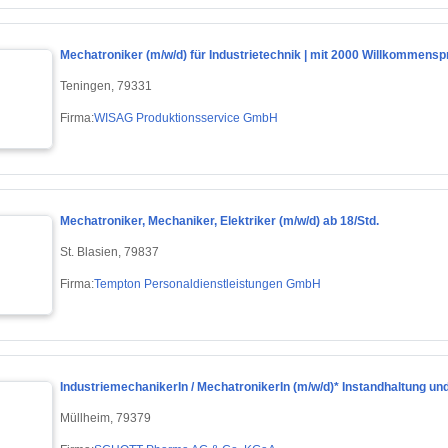
Mechatroniker (m/w/d) für Industrietechnik | mit 2000 Willkommens
Teningen, 79331
Firma:
WISAG Produktionsservice GmbH
Mechatroniker, Mechaniker, Elektriker (m/w/d) ab 18/Std.
St. Blasien, 79837
Firma:
Tempton Personaldienstleistungen GmbH
IndustriemechanikerIn / MechatronikerIn (m/w/d)* Instandhaltung u
Müllheim, 79379