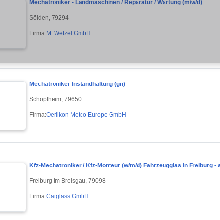
Mechatroniker - Landmaschinen / Reparatur / Wartung (m/w/d)
Sölden, 79294
Firma:
M. Wetzel GmbH
Mechatroniker Instandhaltung (gn)
Schopfheim, 79650
Firma:
Oerlikon Metco Europe GmbH
Kfz-Mechatroniker / Kfz-Monteur (w/m/d) Fahrzeugglas in Freiburg - 
Freiburg im Breisgau, 79098
Firma:
Carglass GmbH