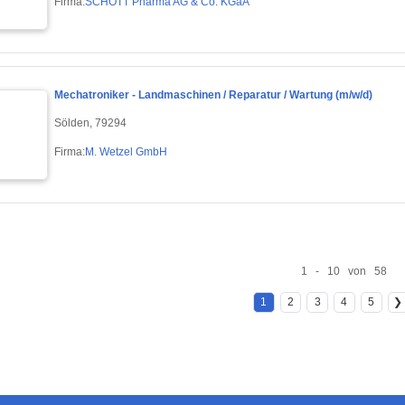
Firma:
SCHOTT Pharma AG & Co. KGaA
Mechatroniker - Landmaschinen / Reparatur / Wartung (m/w/d)
Sölden, 79294
Firma:
M. Wetzel GmbH
1 - 10 von 58
1
2
3
4
5
❯