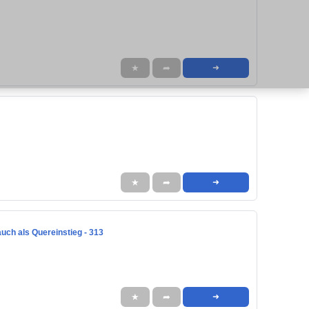
★
➦
➜
★
➦
➜
auch als Quereinstieg - 313
★
➦
➜