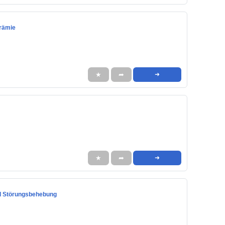
prämie
★
➦
➜
★
➦
➜
nd Störungsbehebung