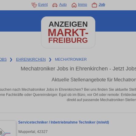
Event
Auto
Immo
Job
ANZEIGEN
MARKT-
FREIBURG
OBS
❯
EHRENKIRCHEN
❯
MECHATRONIKER
Mechatroniker Jobs in Ehrenkirchen - Jetzt Jobs
Aktuelle Stellenangebote für Mechatron
suchen nach Mechatroniker Jobs in Ehrenkirchen? Bei uns finden Sie aktuelle Stellen
ene Fachkräfte oder Quereinsteiger. Egal ob im Büro, vor Ort oder remote: Entdeck
direkt auf passende Mechatroniker-Stellen
Servicetechniker / Inbetriebnahme Techniker (m/w/d)
Wuppertal, 42327