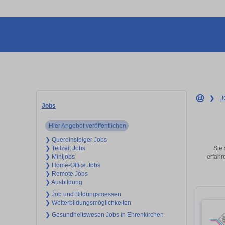
❯
J
Jobs
Hier Angebot veröffentlichen
❯ Quereinsteiger Jobs
Sie 
❯ Teilzeit Jobs
erfahr
❯ Minijobs
❯ Home-Office Jobs
❯ Remote Jobs
❯ Ausbildung
❯ Job und Bildungsmessen
❯ Weiterbildungsmöglichkeiten
❯ Gesundheitswesen Jobs in Ehrenkirchen