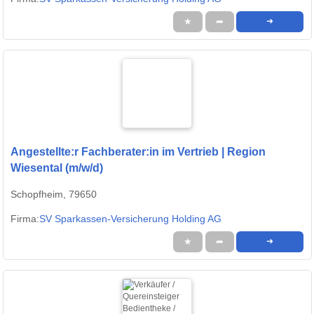
★
➦
➜
Angestellte:r Fachberater:in im Vertrieb | Region
Wiesental (m/w/d)
Schopfheim, 79650
Firma:
SV Sparkassen-Versicherung Holding AG
★
➦
➜