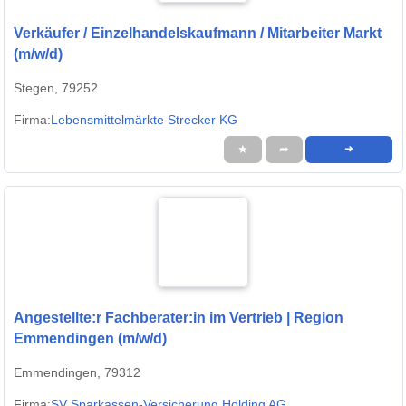
Verkäufer / Einzelhandelskaufmann / Mitarbeiter Markt
(m/w/d)
Stegen, 79252
Firma:
Lebensmittelmärkte Strecker KG
★
➦
➜
Angestellte:r Fachberater:in im Vertrieb | Region
Emmendingen (m/w/d)
Emmendingen, 79312
Firma:
SV Sparkassen-Versicherung Holding AG