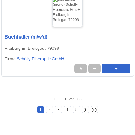
Buchhalter (m/w/d)
Freiburg im Breisgau, 79098
Firma:
Schölly Fiberoptic GmbH
★
➦
➜
1 - 10 von 65
1
2
3
4
5
❯
❯❯