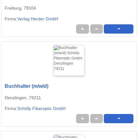
Freiburg, 79104
Firma:
Verlag Herder GmbH
★
➦
➜
Buchhalter (m/w/d)
Denzlingen, 79211
Firma:
Schölly Fiberoptic GmbH
★
➦
➜