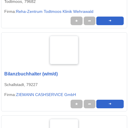
Todtmoos, 79682
Firma:
Reha-Zentrum Todtmoos Klinik Wehrawald
★
➦
➜
Bilanzbuchhalter (w/m/d)
Schallstadt, 79227
Firma:
ZIEMANN CASHSERVICE GmbH
★
➦
➜