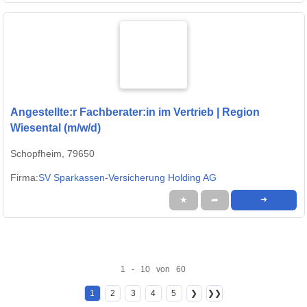
Angestellte:r Fachberater:in im Vertrieb | Region
Wiesental (m/w/d)
Schopfheim, 79650
Firma:
SV Sparkassen-Versicherung Holding AG
★
➦
➜
1 - 10 von 60
1
2
3
4
5
❯
❯❯