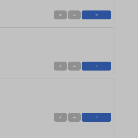
★
➦
➜
★
➦
➜
★
➦
➜