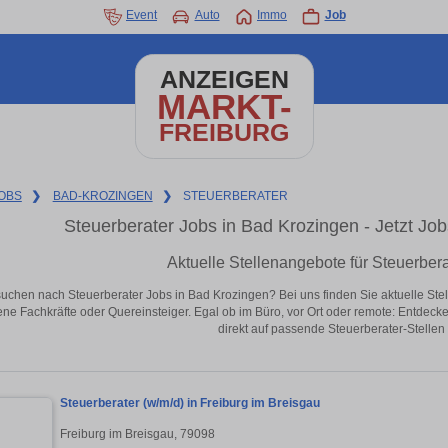
Event
Auto
Immo
Job
ANZEIGEN
MARKT-
FREIBURG
OBS
❯
BAD-KROZINGEN
❯
STEUERBERATER
Steuerberater Jobs in Bad Krozingen - Jetzt Jobs
Aktuelle Stellenangebote für Steuerber
suchen nach Steuerberater Jobs in Bad Krozingen? Bei uns finden Sie aktuelle Stelle
ene Fachkräfte oder Quereinsteiger. Egal ob im Büro, vor Ort oder remote: Entdeck
direkt auf passende Steuerberater-Stellen
Steuerberater (w/m/d) in Freiburg im Breisgau
Freiburg im Breisgau, 79098