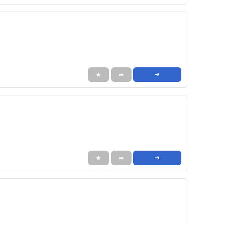
★
➦
➜
★
➦
➜