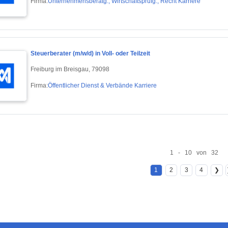
Firma:
Unternehmensberatg., Wirtschaftsprüfg., Recht Karriere
Steuerberater (m/w/d) in Voll- oder Teilzeit
Freiburg im Breisgau, 79098
Firma:
Öffentlicher Dienst & Verbände Karriere
1 - 10 von 32
1
2
3
4
❯