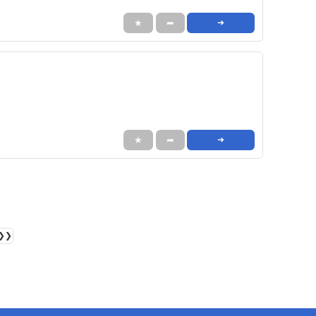
★
➦
➜
★
➦
➜
❯❯