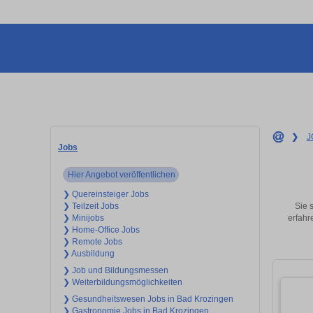
❯
J
Jobs
Hier Angebot veröffentlichen
❯ Quereinsteiger Jobs
Sie 
❯ Teilzeit Jobs
erfahr
❯ Minijobs
❯ Home-Office Jobs
❯ Remote Jobs
❯ Ausbildung
❯ Job und Bildungsmessen
❯ Weiterbildungsmöglichkeiten
❯ Gesundheitswesen Jobs in Bad Krozingen
❯ Gastronomie Jobs in Bad Krozingen