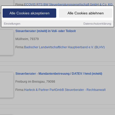
Firma:
ECOVIS RTS BW Steuerberatungsgesellschaft GmbH & Co. KG
Alle Cookies akzeptieren
Alle Cookies ablehnen
Einstellungen
Datenschutzerklärung
Steuerberater (m/w/d) in Voll- oder Teilzeit
Müllheim, 79379
Firma:
Badischer Landwirtschaftlicher Hauptverband e.V. (BLHV)
Steuerberater - Mandantenbetreuung / DATEV / hmd (m/w/d)
Freiburg im Breisgau, 79098
Firma:
Harteck & Partner PartGmbB Steuerberater - Rechtsanwalt