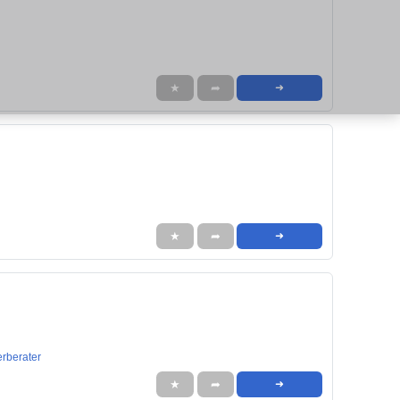
★
➦
➜
★
➦
➜
erberater
★
➦
➜