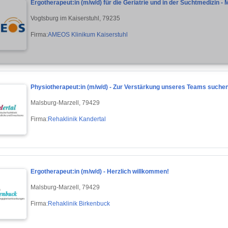
Ergotherapeut:in (m/w/d) für die Geriatrie und in der Suchtmedizin 
Vogtsburg im Kaiserstuhl, 79235
Firma:
AMEOS Klinikum Kaiserstuhl
Physiotherapeut:in (m/w/d) - Zur Verstärkung unseres Teams suchen 
Malsburg-Marzell, 79429
Firma:
Rehaklinik Kandertal
Ergotherapeut:in (m/w/d) - Herzlich willkommen!
Malsburg-Marzell, 79429
Firma:
Rehaklinik Birkenbuck