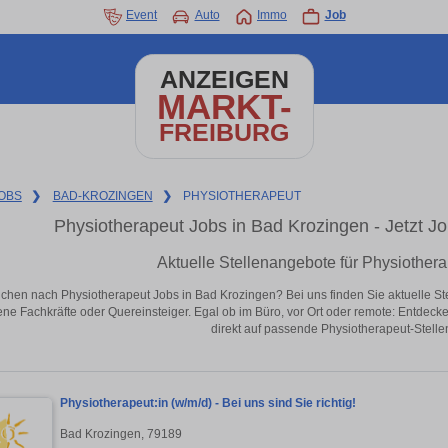
Event
Auto
Immo
Job
ANZEIGEN
MARKT-
FREIBURG
OBS
❯
BAD-KROZINGEN
❯
PHYSIOTHERAPEUT
Physiotherapeut Jobs in Bad Krozingen - Jetzt Job
Aktuelle Stellenangebote für Physiother
chen nach Physiotherapeut Jobs in Bad Krozingen? Bei uns finden Sie aktuelle Stell
ene Fachkräfte oder Quereinsteiger. Egal ob im Büro, vor Ort oder remote: Entdeck
direkt auf passende Physiotherapeut-Stelle
Physiotherapeut:in (w/m/d) - Bei uns sind Sie richtig!
Bad Krozingen, 79189