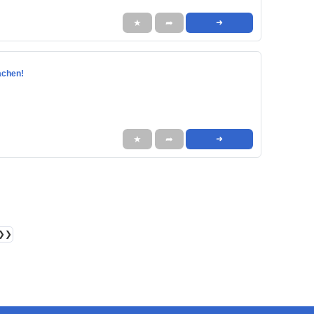
★
➦
➜
achen!
★
➦
➜
❯❯