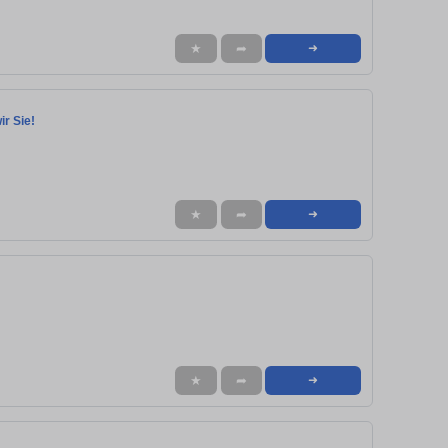
★
➦
➜
r Sie!
★
➦
➜
★
➦
➜