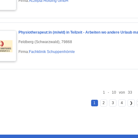
Firma:
Aczepta Holding GmbH
Physiotherapeut:in (m/w/d) in Teilzeit - Arbeiten wo andere Urlaub m
Feldberg (Schwarzwald), 79868
Firma:
Fachklinik Schuppenhörnle
1 - 10 von 33
1
2
3
4
❯