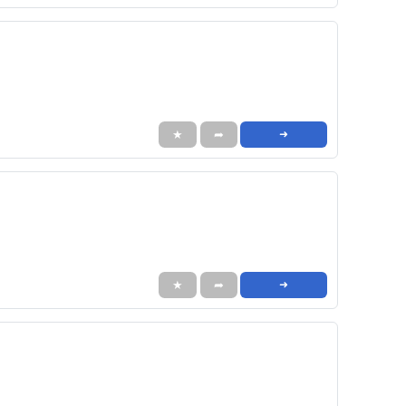
★
➦
➜
★
➦
➜