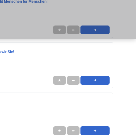
- Mit Menschen für Menschen!
★
➦
➜
wir Sie!
★
➦
➜
★
➦
➜