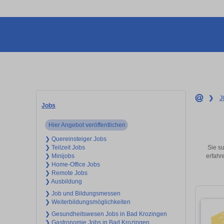
❯
J
Jobs
Hier Angebot veröffentlichen
❯ Quereinsteiger Jobs
Sie su
❯ Teilzeit Jobs
erfahr
❯ Minijobs
❯ Home-Office Jobs
❯ Remote Jobs
❯ Ausbildung
❯ Job und Bildungsmessen
❯ Weiterbildungsmöglichkeiten
❯ Gesundheitswesen Jobs in Bad Krozingen
❯ Gastronomie Jobs in Bad Krozingen