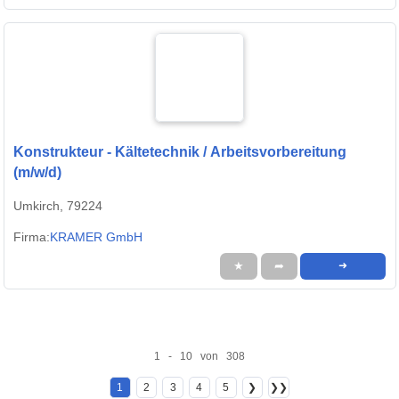
Konstrukteur - Kältetechnik / Arbeitsvorbereitung
(m/w/d)
Umkirch, 79224
Firma:
KRAMER GmbH
★
➦
➜
1 - 10 von 308
1
2
3
4
5
❯
❯❯