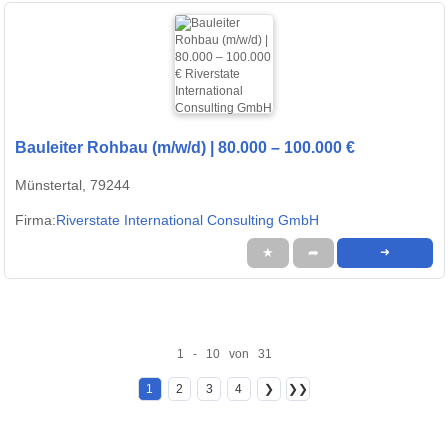
Bauleiter Rohbau (m/w/d) | 80.000 – 100.000 €
Münstertal, 79244
Firma:
Riverstate International Consulting GmbH
★
➦
➜
1 - 10 von 31
1
2
3
4
❯
❯❯