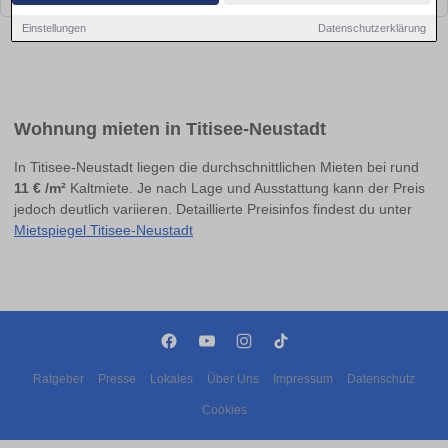
Einstellungen
Datenschutzerklärung
Wohnung mieten in Titisee-Neustadt
In Titisee-Neustadt liegen die durchschnittlichen Mieten bei rund
11 € /m²
Kaltmiete. Je nach Lage und Ausstattung kann der Preis
jedoch deutlich variieren. Detaillierte Preisinfos findest du unter
Mietspiegel Titisee-Neustadt
Ratgeber
Presse
Lokales
Über Uns
Impressum
Datenschutz
Cookies