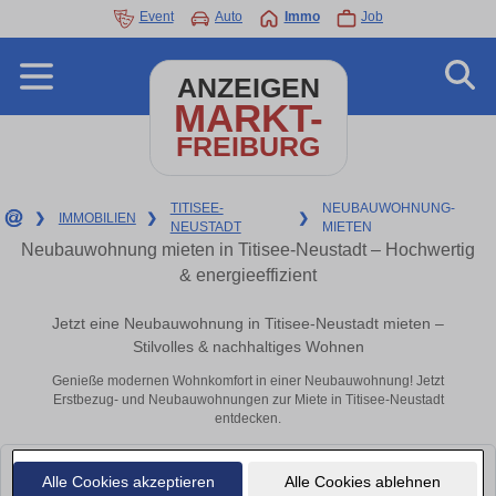
Event
Auto
Immo
Job
ANZEIGEN
MARKT-
FREIBURG
TITISEE-
NEUBAUWOHNUNG-
❯
IMMOBILIEN
❯
❯
NEUSTADT
MIETEN
Neubauwohnung mieten in Titisee-Neustadt – Hochwertig
& energieeffizient
Jetzt eine Neubauwohnung in Titisee-Neustadt mieten –
Stilvolles & nachhaltiges Wohnen
Genieße modernen Wohnkomfort in einer Neubauwohnung! Jetzt
Erstbezug- und Neubauwohnungen zur Miete in Titisee-Neustadt
entdecken.
Leider konnten wir derzeit keine passenden Objekte finden. Schauen Sie
Alle Cookies akzeptieren
Alle Cookies ablehnen
bald wieder vorbei!