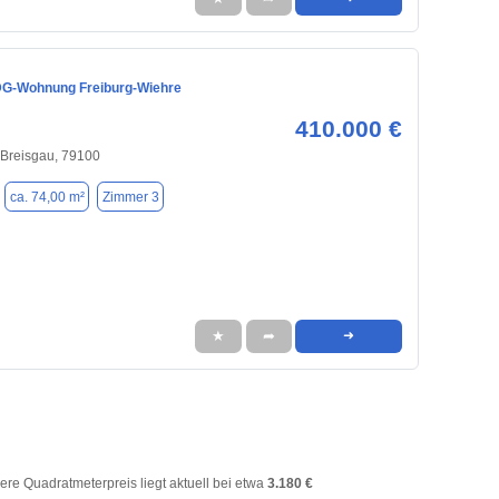
DG-Wohnung Freiburg-Wiehre
410.000 €
 Breisgau, 79100
ca. 74,00 m²
Zimmer 3
★
➦
➜
tlere Quadratmeterpreis liegt aktuell bei etwa
3.180 €