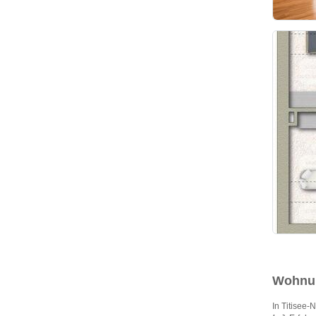
Wohnun
In Titisee