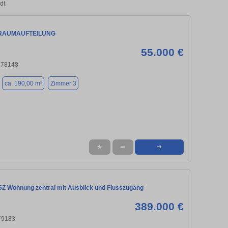
dt.
 RAUMAUFTEILUNG
55.000 €
 78148
ca. 190,00 m²
Zimmer 3
★
➦
➜
- 5Z Wohnung zentral mit Ausblick und Flusszugang
389.000 €
 79183