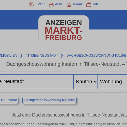
Event
Auto
Immo
Job
ANZEIGEN
MARKT-
FREIBURG
MMOBILIEN
❯
TITISEE-NEUSTADT
❯
DACHGESCHOSSWOHNUNG-KAUFE
Dachgeschosswohnung kaufen in Titisee-Neustadt –
×
×
e-Neustadt
Dachgeschosswohnung Kaufen
Jetzt eine Dachgeschosswohnung in Titisee-Neustadt ka
geschosswohnungen überzeugen mit viel Licht, einem einzigartigen Ausblick und