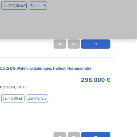
ca. 122,00 m²
Zimmer 5
★
➦
➜
e 2,5 Zi-DG Wohnung Zähringen, Haltest. Hornusstraße
298.000 €
 Breisgau, 79108
ca. 46,00 m²
Zimmer 2.5
★
➦
➜