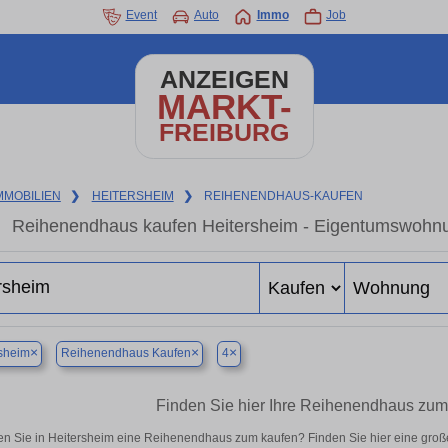
Event
Auto
Immo
Job
ANZEIGEN
MARKT-
FREIBURG
MMOBILIEN
❯
HEITERSHEIM
❯
REIHENENDHAUS-KAUFEN
Reihenendhaus kaufen Heitersheim - Eigentumswohnun
×
×
×
sheim
Reihenendhaus Kaufen
4
Finden Sie hier Ihre Reihenendhaus zum
n Sie in Heitersheim eine Reihenendhaus zum kaufen? Finden Sie hier eine gro