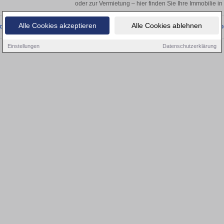
oder zur Vermietung – hier finden Sie Ihre Immobilie i
Alle Cookies akzeptieren
Alle Cookies ablehnen
onnten wir derzeit keine passenden Objekte finden. Schauen Sie bald wieder vo
Einstellungen
Datenschutzerklärung