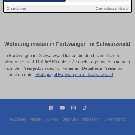
bald wieder vorbei!
Einstellungen
Datenschutzerklärung
Wohnung mieten in Furtwangen im Schwarzwald
In Furtwangen im Schwarzwald liegen die durchschnittlichen
Mieten bei rund
11 € /m²
Kaltmiete. Je nach Lage und Ausstattung
kann der Preis jedoch deutlich variieren. Detaillierte Preisinfos
findest du unter
Mietspiegel Furtwangen im Schwarzwald
Ratgeber
Presse
Lokales
Über Uns
Impressum
Datenschutz
Cookies