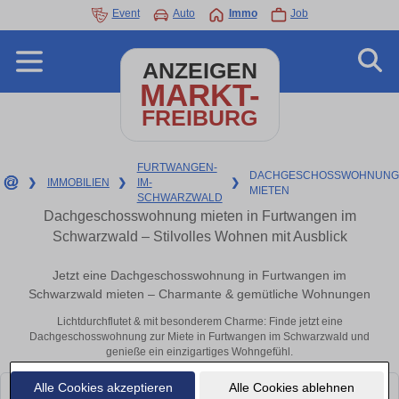
Event
Auto
Immo
Job
ANZEIGEN
MARKT-
FREIBURG
FURTWANGEN-
DACHGESCHOSSWOHNUNG
❯
IMMOBILIEN
❯
IM-
❯
MIETEN
SCHWARZWALD
Dachgeschosswohnung mieten in Furtwangen im
Schwarzwald – Stilvolles Wohnen mit Ausblick
Jetzt eine Dachgeschosswohnung in Furtwangen im
Schwarzwald mieten – Charmante & gemütliche Wohnungen
Lichtdurchflutet & mit besonderem Charme: Finde jetzt eine
Dachgeschosswohnung zur Miete in Furtwangen im Schwarzwald und
genieße ein einzigartiges Wohngefühl.
Alle Cookies akzeptieren
Alle Cookies ablehnen
Leider konnten wir derzeit keine passenden Objekte finden. Schauen Sie