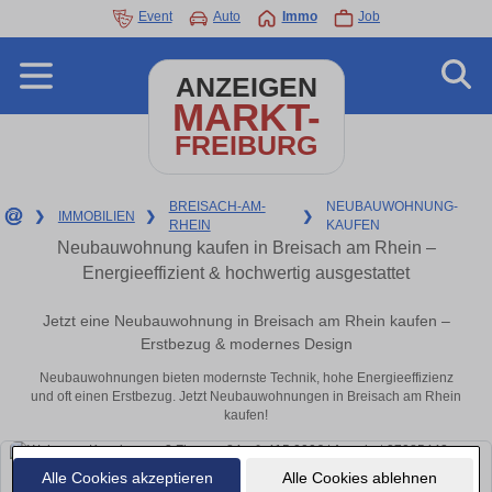
Event
Auto
Immo
Job
ANZEIGEN
MARKT-
FREIBURG
BREISACH-AM-
NEUBAUWOHNUNG-
❯
IMMOBILIEN
❯
❯
RHEIN
KAUFEN
Neubauwohnung kaufen in Breisach am Rhein –
Energieeffizient & hochwertig ausgestattet
Jetzt eine Neubauwohnung in Breisach am Rhein kaufen –
Erstbezug & modernes Design
Neubauwohnungen bieten modernste Technik, hohe Energieeffizienz
und oft einen Erstbezug. Jetzt Neubauwohnungen in Breisach am Rhein
kaufen!
Alle Cookies akzeptieren
Alle Cookies ablehnen