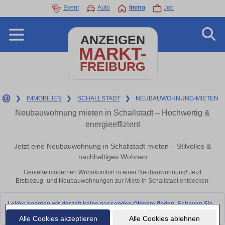
Event
Auto
Immo
Job
ANZEIGEN
MARKT-
FREIBURG
❯
IMMOBILIEN
❯
SCHALLSTADT
❯
NEUBAUWOHNUNG-MIETEN
Neubauwohnung mieten in Schallstadt – Hochwertig &
energieeffizient
Jetzt eine Neubauwohnung in Schallstadt mieten – Stilvolles &
nachhaltiges Wohnen
Genieße modernen Wohnkomfort in einer Neubauwohnung! Jetzt
Erstbezug- und Neubauwohnungen zur Miete in Schallstadt entdecken.
Leider konnten wir derzeit keine passenden Objekte finden. Schauen Sie
bald wieder vorbei!
Alle Cookies akzeptieren
Alle Cookies ablehnen