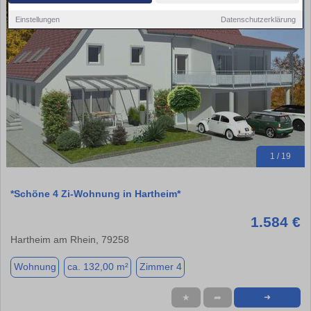
Einstellungen
Datenschutzerklärung
1 / 19
*Schöne 4 Zi-Wohnung in Hartheim*
1.584 €
Hartheim am Rhein, 79258
Wohnung
ca. 132,00 m²
Zimmer 4
★
➦
➜