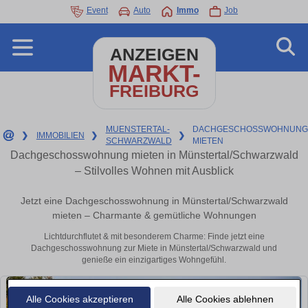
Event
Auto
Immo
Job
ANZEIGEN
MARKT-
FREIBURG
MUENSTERTAL-
DACHGESCHOSSWOHNUNG
❯
IMMOBILIEN
❯
❯
SCHWARZWALD
MIETEN
Dachgeschosswohnung mieten in Münstertal/Schwarzwald
– Stilvolles Wohnen mit Ausblick
Jetzt eine Dachgeschosswohnung in Münstertal/Schwarzwald
mieten – Charmante & gemütliche Wohnungen
Lichtdurchflutet & mit besonderem Charme: Finde jetzt eine
Dachgeschosswohnung zur Miete in Münstertal/Schwarzwald und
genieße ein einzigartiges Wohngefühl.
Alle Cookies akzeptieren
Alle Cookies ablehnen