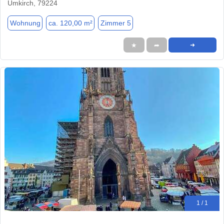
Umkirch, 79224
Wohnung
ca. 120,00 m²
Zimmer 5
★
➦
➜
1 / 1