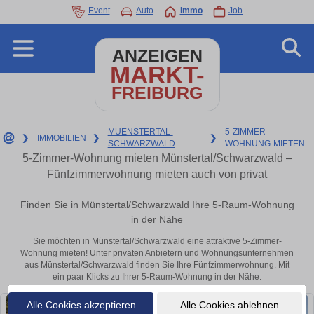
Event
Auto
Immo
Job
ANZEIGEN
MARKT-
FREIBURG
MUENSTERTAL-
5-ZIMMER-
❯
IMMOBILIEN
❯
❯
SCHWARZWALD
WOHNUNG-MIETEN
5-Zimmer-Wohnung mieten Münstertal/Schwarzwald –
Fünfzimmerwohnung mieten auch von privat
Finden Sie in Münstertal/Schwarzwald Ihre 5-Raum-Wohnung
in der Nähe
Sie möchten in Münstertal/Schwarzwald eine attraktive 5-Zimmer-
Wohnung mieten! Unter privaten Anbietern und Wohnungsunternehmen
aus Münstertal/Schwarzwald finden Sie Ihre Fünfzimmerwohnung. Mit
ein paar Klicks zu Ihrer 5-Raum-Wohnung in der Nähe.
Alle Cookies akzeptieren
Alle Cookies ablehnen