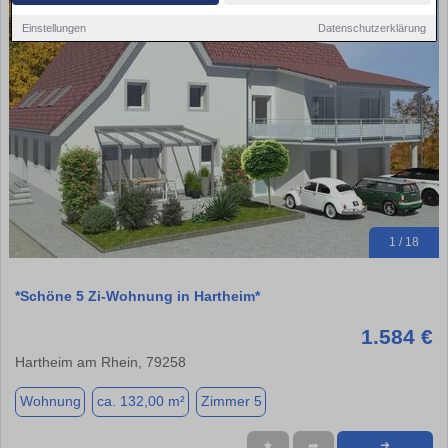
Einstellungen
Datenschutzerklärung
1 / 18
*Schöne 5 Zi-Wohnung in Hartheim*
1.584 €
Hartheim am Rhein, 79258
Wohnung
ca. 132,00 m²
Zimmer 5
★
➦
➜