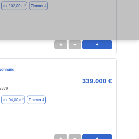
ca. 102,00 m²
Zimmer 4
★
➦
➜
Wohnung
339.000 €
79379
ca. 94,00 m²
Zimmer 4
★
➦
➜