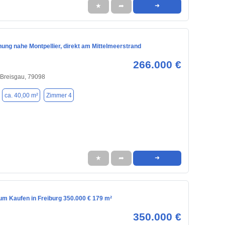
★
➦
➜
ng nahe Montpellier, direkt am Mittelmeerstrand
266.000 €
 Breisgau, 79098
ca. 40,00 m²
Zimmer 4
★
➦
➜
m Kaufen in Freiburg 350.000 € 179 m²
350.000 €