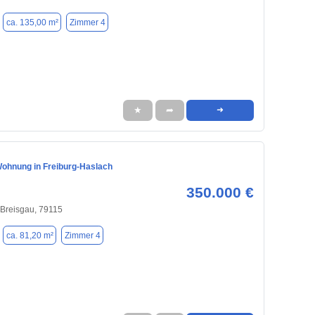
ca. 135,00 m²
Zimmer 4
★
➦
➜
ohnung in Freiburg-Haslach
350.000 €
 Breisgau, 79115
ca. 81,20 m²
Zimmer 4