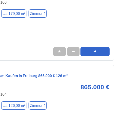
9100
ca. 179,00 m²
Zimmer 4
★
➦
➜
m Kaufen in Freiburg 865.000 € 126 m²
865.000 €
9104
ca. 126,00 m²
Zimmer 4