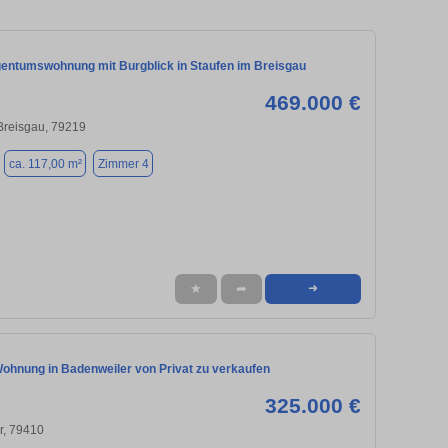
igentumswohnung mit Burgblick in Staufen im Breisgau
469.000 €
Breisgau, 79219
ca. 117,00 m²
Zimmer 4
★
➦
➜
ohnung in Badenweiler von Privat zu verkaufen
325.000 €
r, 79410