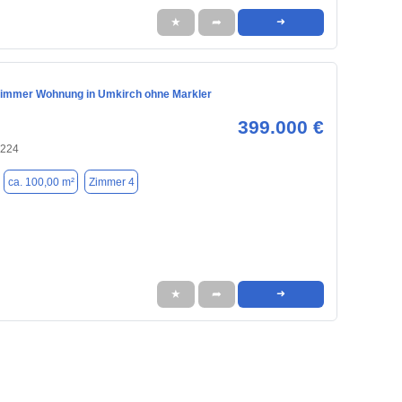
★
➦
➜
Zimmer Wohnung in Umkirch ohne Markler
399.000 €
9224
ca. 100,00 m²
Zimmer 4
★
➦
➜