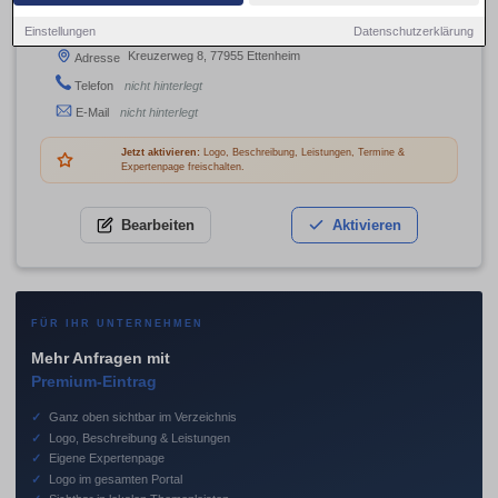
für Denkmalpflege
Einstellungen
Datenschutzerklärung
Kreuzerweg 8, 77955 Ettenheim
Adresse
Telefon
nicht hinterlegt
E-Mail
nicht hinterlegt
Jetzt aktivieren:
Logo, Beschreibung, Leistungen, Termine &
Expertenpage freischalten.
Bearbeiten
Aktivieren
FÜR IHR UNTERNEHMEN
Mehr Anfragen mit
Premium-Eintrag
✓
Ganz oben sichtbar im Verzeichnis
✓
Logo, Beschreibung & Leistungen
✓
Eigene Expertenpage
✓
Logo im gesamten Portal