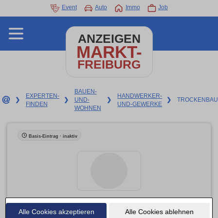
Event
Auto
Immo
Job
ANZEIGEN
MARKT-
FREIBURG
BAUEN-
EXPERTEN-
HANDWERKER-
❯
❯
UND-
❯
❯
TROCKENBAU
FINDEN
UND-GEWERKE
WOHNEN
Basis-Eintrag · inaktiv
Alle Cookies akzeptieren
MARKO Putz-Stuck-Trockenbau GmbH Fachbetrieb
Alle Cookies ablehnen