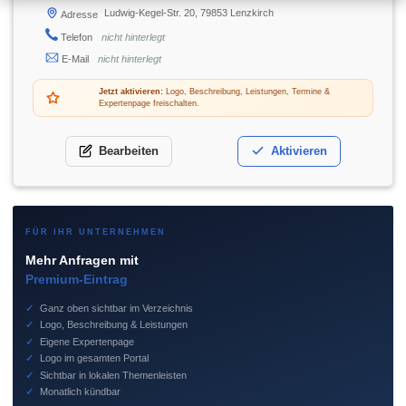
Ludwig-Kegel-Str. 20, 79853 Lenzkirch
Adresse
Telefon
nicht hinterlegt
E-Mail
nicht hinterlegt
Jetzt aktivieren:
Logo, Beschreibung, Leistungen, Termine &
Expertenpage freischalten.
Bearbeiten
Aktivieren
FÜR IHR UNTERNEHMEN
Mehr Anfragen mit
Premium-Eintrag
✓
Ganz oben sichtbar im Verzeichnis
✓
Logo, Beschreibung & Leistungen
✓
Eigene Expertenpage
✓
Logo im gesamten Portal
✓
Sichtbar in lokalen Themenleisten
✓
Monatlich kündbar