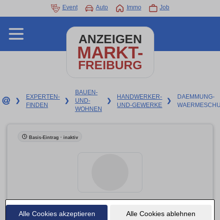
Event
Auto
Immo
Job
ANZEIGEN
MARKT-
FREIBURG
BAUEN-
EXPERTEN-
HANDWERKER-
DAEMMUNG-
❯
❯
UND-
❯
❯
FINDEN
UND-GEWERKE
WAERMESCHU
WOHNEN
Basis-Eintrag · inaktiv
Alle Cookies akzeptieren
Wärmedämmung Beha Franz
Alle Cookies ablehnen