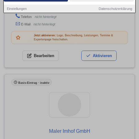
Langenordnach 29, 79822 Titisee-Neustadt
Einstellungen
Datenschutzerklärung
Adresse
Telefon
nicht hinterlegt
E-Mail
nicht hinterlegt
Jetzt aktivieren:
Logo, Beschreibung, Leistungen, Termine &
Expertenpage freischalten.
Bearbeiten
Aktivieren
Basis-Eintrag · inaktiv
Maler Imhof GmbH