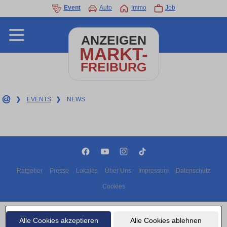
Event
Auto
Immo
Job
ANZEIGEN
MARKT-
FREIBURG
❯
EVENTS
❯
NEWS
Ratgeber
Presse
Lokales
Über Uns
Impressum
Datenschutz
Cookies
Copyright © 2000 - 2026 | 1A Infosysteme GmbH | Content by: 1A-Anzeigenmarkt.de
08.08.2026
Alle Cookies akzeptieren
Alle Cookies ablehnen