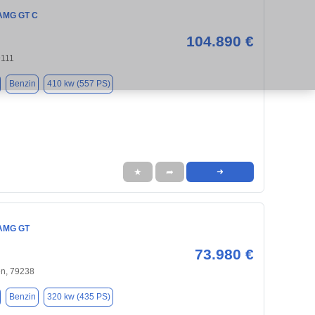
AMG GT C
104.890 €
9111
Benzin
410 kw (557 PS)
★
➦
➜
AMG GT
73.980 €
en, 79238
Benzin
320 kw (435 PS)