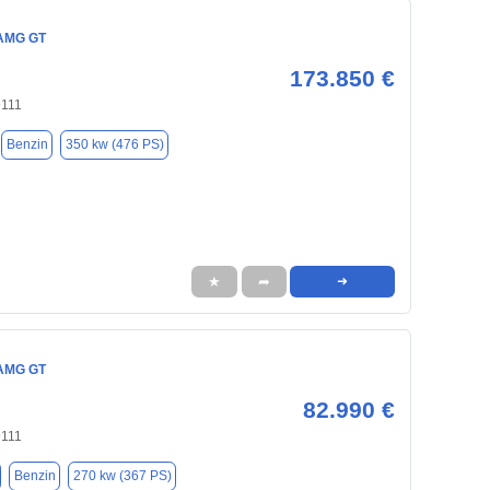
AMG GT
173.850 €
9111
Benzin
350 kw (476 PS)
★
➦
➜
AMG GT
82.990 €
9111
Benzin
270 kw (367 PS)