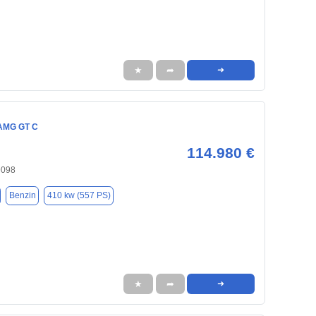
★
➦
➜
AMG GT C
114.980 €
9098
Benzin
410 kw (557 PS)
★
➦
➜