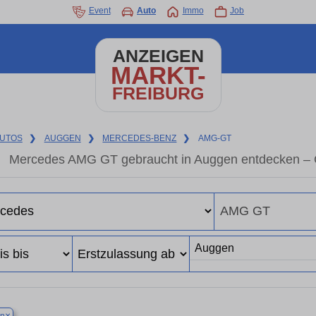
Event
Auto
Immo
Job
ANZEIGEN
MARKT-
FREIBURG
UTOS
❯
AUGGEN
❯
MERCEDES-BENZ
❯
AMG-GT
Mercedes AMG GT gebraucht in Auggen entdecken – G
×