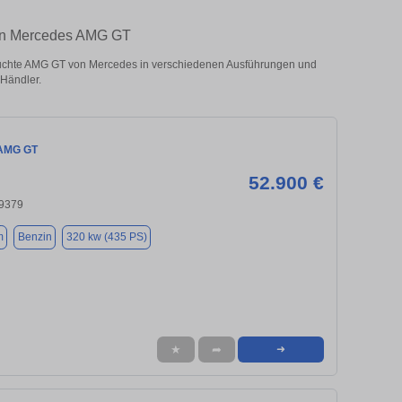
ten Mercedes AMG GT
chte AMG GT von Mercedes in verschiedenen Ausführungen und
 Händler.
AMG GT
52.900 €
79379
m
Benzin
320 kw (435 PS)
★
➦
➜