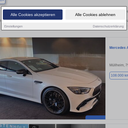
n
Finden Sie in Auggen Ihren gebrauch
Alle Cookies akzeptieren
Alle Cookies ablehnen
 Sie in Auggen einen Mercedes AMG GT Gebrauchtwagen? Entdecken Sie gebrau
Preisklassen von privat und vom
Einstellungen
Datenschutzerklärung
Mercedes 
Müllheim, 
108.000 k