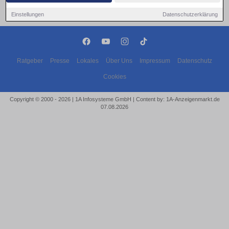
Einstellungen
Datenschutzerklärung
Ratgeber
Presse
Lokales
Über Uns
Impressum
Datenschutz
Cookies
Copyright © 2000 - 2026 | 1A Infosysteme GmbH | Content by: 1A-Anzeigenmarkt.de
07.08.2026