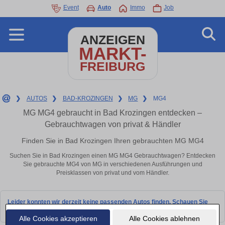
Event
Auto
Immo
Job
ANZEIGEN
MARKT-
FREIBURG
❯
AUTOS
❯
BAD-KROZINGEN
❯
MG
❯
MG4
MG MG4 gebraucht in Bad Krozingen entdecken –
Gebrauchtwagen von privat & Händler
Finden Sie in Bad Krozingen Ihren gebrauchten MG MG4
Suchen Sie in Bad Krozingen einen MG MG4 Gebrauchtwagen? Entdecken
Sie gebrauchte MG4 von MG in verschiedenen Ausführungen und
Preisklassen von privat und vom Händler.
Leider konnten wir derzeit keine passenden Autos finden. Schauen Sie
bald wieder vorbei!
Alle Cookies akzeptieren
Alle Cookies ablehnen