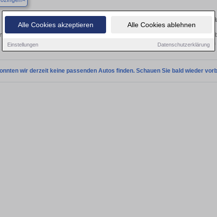
rozingen
Finden Sie in Bad Krozingen Ihren gebr
Alle Cookies akzeptieren
Alle Cookies ablehnen
 Sie in Bad Krozingen einen Jeep Wrangler Gebrauchtwagen? Entdecken Sie geb
Preisklassen von privat und vom
Einstellungen
Datenschutzerklärung
onnten wir derzeit keine passenden Autos finden. Schauen Sie bald wieder vorb