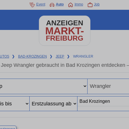
Event
Auto
Immo
Job
ANZEIGEN
MARKT-
FREIBURG
UTOS
❯
BAD-KROZINGEN
❯
JEEP
❯
WRANGLER
Jeep Wrangler gebraucht in Bad Krozingen entdecken 
×